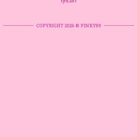
ทุกเวลา
COPYRIGHT 2026 © PINKY89