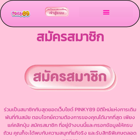
สมัครสมาชิก
ร่วมเป็นสมาชิกกับสุดยอดเว็บไซต์ PINKY89 มิติใหม่แห่งการเดิม
พันที่ทันสมัย ตอบโจทย์ความต้องการของคุณได้มากที่สุด เพียง
แค่คลิกปุ่ม สมัครสมาชิก ที่อยู่ข้างบนนี้และกรอกข้อมูลให้ครบ
ถ้วน คุณก็จะได้พบกับความสนุกที่แท้จริง และรับสิทธิพิเศษตลอด