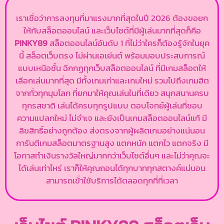
เราเชื่อว่าการลงทุนที่มาแรงมากที่สุดในปี 2026 ต้องขอยก
ให้กับสล็อตออนไลน์ และเว็บไซต์ที่มีผู้เล่นมากที่สุดก็คือ
PINKY89
สล็อตออนไลน์อันดับ 1 ที่ไม่ว่าใครก็ต้องรู้จักในยุค
นี้ สล็อตเว็บตรง ไม่ผ่านเอเย่นต์ พร้อมมอบประสบการณ์
แบบเหนือชั้น ฉีกกฏทุกเว็บสล็อตออนไลน์ ที่มีเกมสล็อตให้
เลือกเล่นมากที่สุด มีทั้งเกมเก่าและเกมใหม่ รวมไปถึงเกมฮิต
จากทั่วทุกมุมโลก ที่ยกมาให้คุณเล่นในที่เดียว สนุกสนานครบ
ทุกรสชาติ เล่นได้ครบทุกรูปแบบ ตอบโจทย์ผู้เล่นที่ชอบ
ความแปลกใหม่ ไม่จำเจ และยังเป็นเกมสล็อตออนไลน์แท้ มี
ลิขสิทธิ์อย่างถูกต้อง ส่งตรงจากผู้ผลิตเกมอย่างแน่นอน
การันตีเกมสล็อตมาตรฐานสูง แตกหนัก แตกไว แตกจริง มี
โอกาสทำเงินรางวัลใหญ่มากกว่าเว็บไซต์อื่นๆ และไม่ว่าคุณจะ
ได้เล่นเท่าไหร่ เราก็ให้คุณถอนได้ทุกบาททุกสตางค์แน่นอน
สามารถเข้่าใช้บริการได้ตลอดทุกที่ที่เวลา