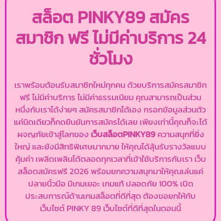
สล็อต PINKY89 สมัคร
สมาชิก ฟรี ไม่มีค่าบริการ 24
ชั่วโมง
เราพร้อมต้อนรับสมาชิกใหม่ทุกคน ด้วยบริการสมัครสมาชิก
ฟรี ไม่มีค่าบริการ ไม่มีค่าธรรมเนียม คุณสามารถเป็นส่วน
หนึ่งกับเราได้ง่ายๆ สมัครสมาชิกได้เอง กรอกข้อมูลส่วนตัว
แค่นิดเดียวก็กดยืนยันการสมัครได้เลย เพียงเท่านี้คุณก็จะได้
ผจญภัยเข้าสู่โลกของ
เว็บสล็อตPINKY89
ความสนุกที่ยิ่ง
ใหญ่ และยังมีสิทธิพิเศษมากมาย ให้คุณได้ลุ้นรับรางวัลแบบ
คุ้มค่า เพลิดเพลินได้ตลอดทุกเวลาที่เข้าใช้บริการกับเรา เว็บ
สล็อตสมัครฟรี 2026 พร้อมยกความสนุกมาให้คุณเล่นแค่
ปลายนิ้วมือ มีเกมเยอะ เกมแท้ ปลอดภัย 100% เปิด
ประสบการณ์ด้านเกมสล็อตที่ดีที่สุด ต้องขอยกให้กับ
เว็บไซต์ PINKY 89 เว็บไซต์ที่ดีที่สุดในตอนนี้