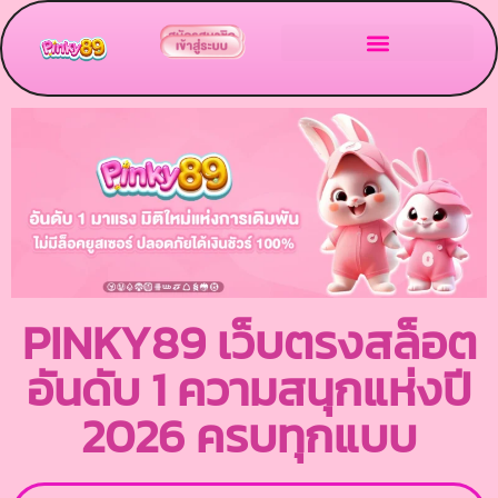
PINKY89 เว็บตรงสล็อต
อันดับ 1 ความสนุกแห่งปี
2026 ครบทุกแบบ