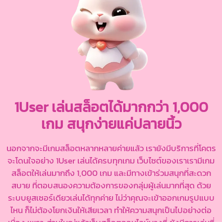
1User เล่นสล็อตได้มากกว่า 1,000
เกม สนุกง่ายแค่ปลายนิ้ว
นอกจากจะมีเกมสล็อตหลากหลายค่ายแล้ว เรายังมีบริการที่โคตร
จะโดนใจอย่าง 1User เล่นได้ครบทุกเกม เว็บไซต์ของเราเรามีเกม
สล็อตให้เล่นมากถึง 1,000 เกม และมีทางเข้าร่วมสนุกที่สะดวก
สบาย ที่ตอบสนองความต้องการของกลุ่มผู้เล่นมากที่สุด ด้วย
ระบบยูสเซอร์เดียวเล่นได้ทุกค่าย ไม่ว่าคุณจะเข้าออกเกมรูปแบบ
ไหน ก็ไม่ต้องโยกเงินให้เสียเวลา ทำให้ความสนุกเป็นไปอย่างต่อ