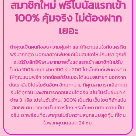
สมาชิกใหม่ ฟรีโบนัสแรกเข้า
100% คุ้มจริง ไม่ต้องฝาก
เยอะ
ถ้าคุณเป็นคนที่ชอบความคุ้มค่า และให้ความสนใจกับเครดิต
ฟรีมากที่สุด บอกเลยว่าเพียงแค่เป็นสมชิกใหม่กับเรา คุณก็
จะได้รับสิทธิพิเศษมากมายตั้งแต่แรกเข้า สมาชิกใหม่รับ
โบนัส 100% ทันที ฝาก 100 รับ 200 โปรโมชั่นที่เพิ่มเครดิต
ให้คุณแบบฟรีๆ ฝากน้อยก็รับเยอะได้แบบสบายๆ นอกจาก
นั้นเรายังมีโปรโมชั่นอื่นๆ อีกมากมาย ที่คุณสามารถเลือกกด
รับได้ทุกวัน และสามารถถอนเงินได้จริง เช่น โปรโมชั่นมา 4
จ่าย 3 หรือ โปรโมชั่นรักนะ 300% เป็นต้น เว็บไซต์ที่อักแน่น
สิทธิพิเศษมากมาย ไม่มีการโกง หรือโฆษณาเกินความเป็น
จริง เราพร้อมที่จะพาคุณไปรับความสนุกแบบสุดคุ้ม ที่โดน
ใจพวกคุณตลอด 24 ชม.